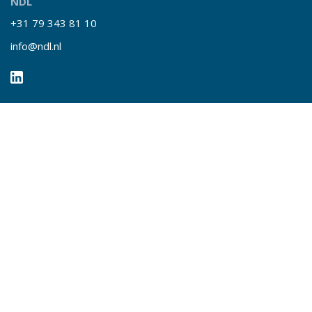
NDL
+31 79 343 81 10
info@ndl.nl
Snelle links
Over NDL
Nieuws
Events
Contact