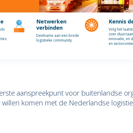
ie
Netwerken
Kennis d
verbinden
ads
Volg het laats
over duurzaa
Deelname aan een brede
ties
innovatie, en 
logistieke community
en sectorontw
 eerste aanspreekpunt voor buitenlandse org
t willen komen met de Nederlandse logistie