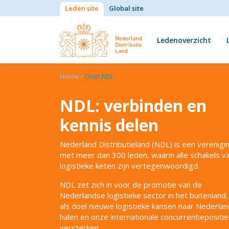
Leden site
Global site
Ledenoverzicht
Home
/
Over NDL
NDL: verbinden en
kennis delen
Nederland Distributieland (NDL) is een verenigi
met meer dan 300 leden, waarin alle schakels v
logistieke keten zijn vertegenwoordigd.
NDL zet zich in voor de promotie van de
Nederlandse logistieke sector in het buitenland
als doel nieuwe logistieke kansen naar Nederlan
halen en onze internationale concurrentiepositie
versterken.