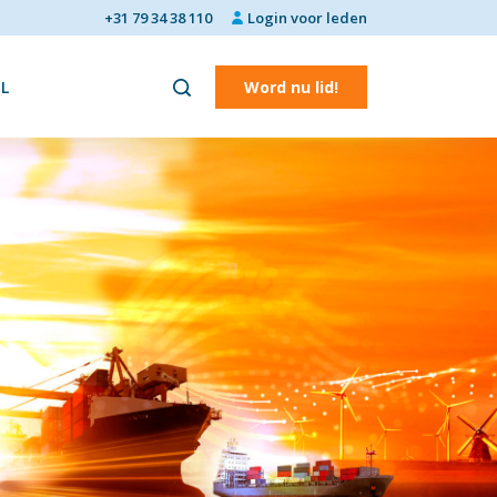
+31 79 34 38 110
Login voor leden
L
Word nu lid!