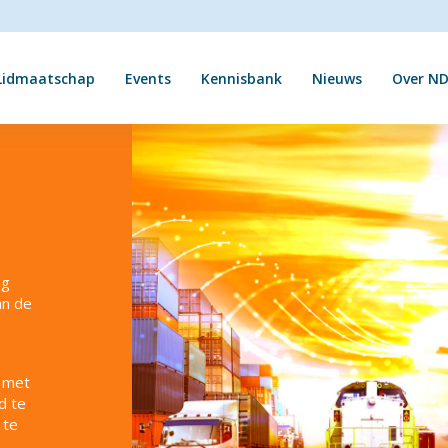
Lidmaatschap
Events
Kennisbank
Nieuws
Over ND
ng
an de
, met
d te
 te