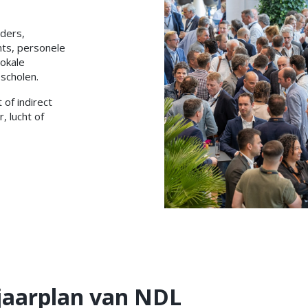
aders,
ants, personele
lokale
scholen.
 of indirect
, lucht of
 jaarplan van NDL