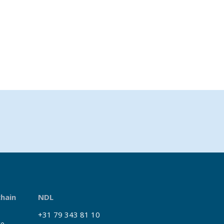
chain
NDL
+31 79 343 81 10
ke