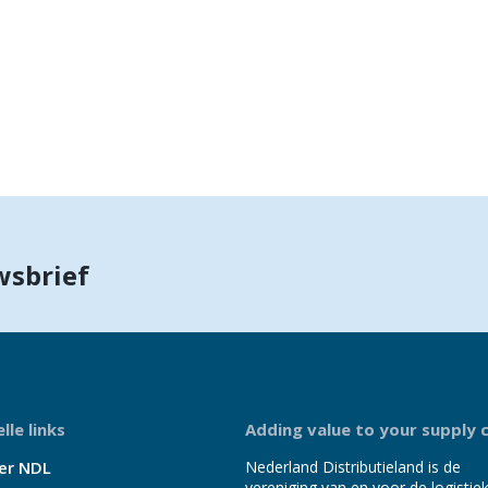
wsbrief
lle links
Adding value to your supply 
er NDL
Nederland Distributieland is de
vereniging van en voor de logistie