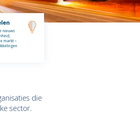
elen
te nieuws
mheid,
de markt –
ikkelingen
anisaties die
ke sector.