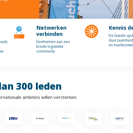
Netwerken
Kennis d
verbinden
De laatste up
duurzaamheid,
leads
Deelnemen aan een
en marktontwi
brede logistieke
sie
community
an 300 leden
ernationale ambities willen versterken.