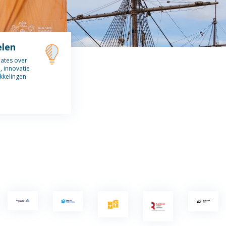
elen
dates over
 innovatie
kkelingen