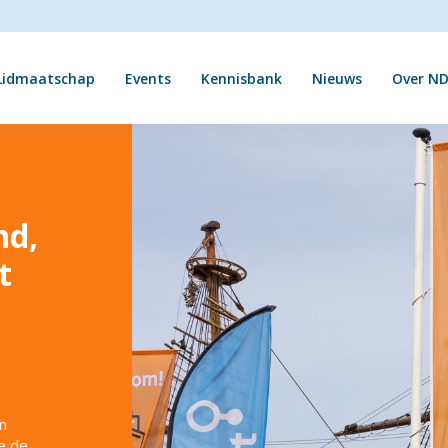
Lidmaatschap
Events
Kennisbank
Nieuws
Over ND
nd,
t
en
e de