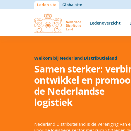
Leden site
Global site
Ledenoverzicht
Welkom bij Nederland Distributieland
Samen sterker: verbi
ontwikkel en promoo
de Nederlandse
logistiek
Nederland Distributieland is de vereniging van 
voor de logistieke sector met ruim 300 leden di