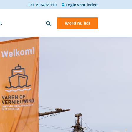
+31 79 34 38 110
Login voor leden
L
Word nu lid!