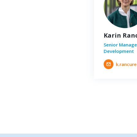
Karin Ran
Senior Manage
Development
k.rancure