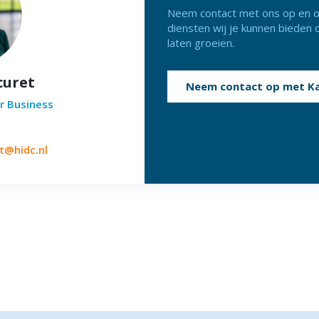
Neem contact met ons op en o
diensten wij je kunnen bieden o
laten groeien.
curet
Neem contact op met Ka
r Business
t@hidc.nl