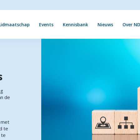
Lidmaatschap
Events
Kennisbank
Nieuws
Over ND
s
ng
an de
, met
d te
 te