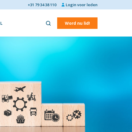
+31 79 34 38 110
Login voor leden
L
Word nu lid!