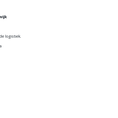
wijk
e logistiek.
a