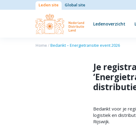
Leden site
Global site
Ledenoverzicht
Home
/
Bedankt – Energietransitie event 2026
Je regist
‘Energietr
distributie
Bedankt voor je reg
logistiek en distrib
Rijswijk.