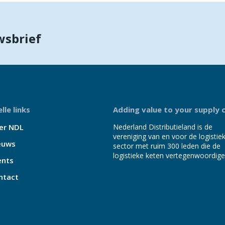
wsbrief
lle links
Adding value to your supply 
er NDL
Nederland Distributieland is de
vereniging van en voor de logistie
euws
sector met ruim 300 leden die de
logistieke keten vertegenwoordige
ents
ntact