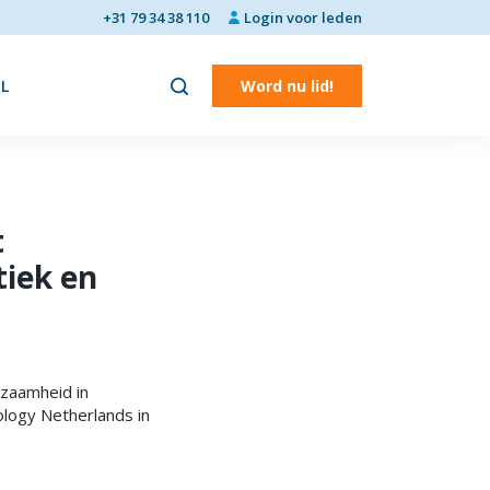
+31 79 34 38 110
Login voor leden
L
Word nu lid!
t
tiek en
rzaamheid in
nology Netherlands in