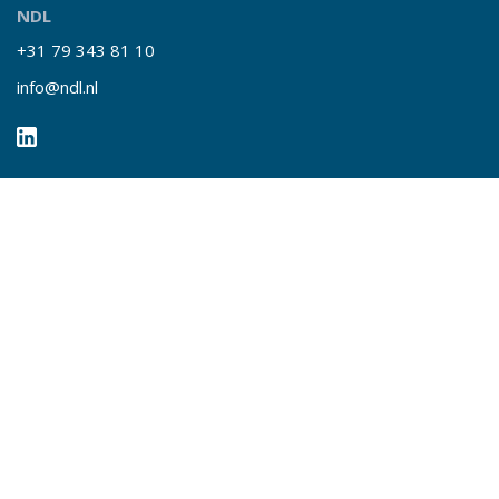
NDL
+31 79 343 81 10
info@ndl.nl
Snelle links
Over NDL
Nieuws
Events
Contact