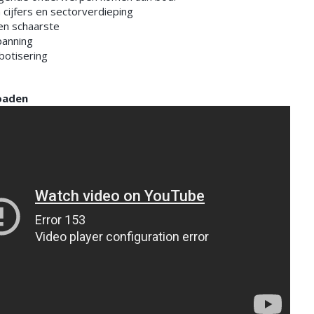
 cijfers en sectorverdieping
en schaarste
panning
botisering
oaden