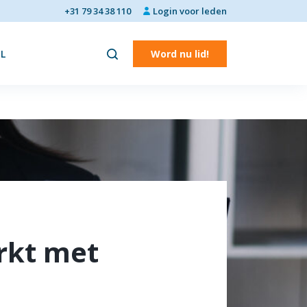
+31 79 34 38 110
Login voor leden
L
Word nu lid!
rkt met