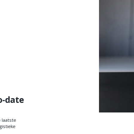
o-date
 laatste
gistieke