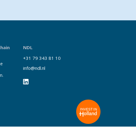
chain
NDL
+31 79 343 81 10
ke
info@ndl.nl
n.